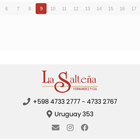
6
7
8
9
10
11
12
13
14
15
16
17
+598 4733 2777 - 4733 2767
Uruguay 353