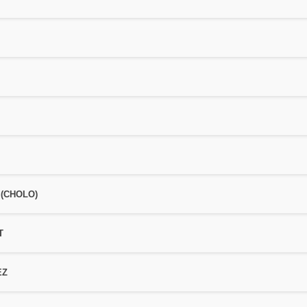
(CHOLO)
T
EZ