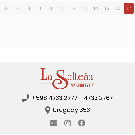
6
7
8
9
10
11
12
13
14
15
16
17
+598 4733 2777 - 4733 2767
Uruguay 353