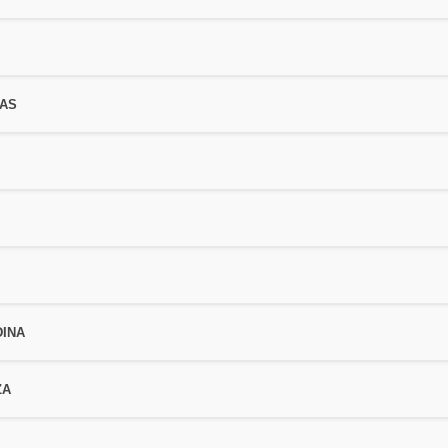
VAS
INA
ZA