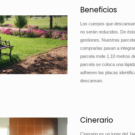
Beneficios
Los cuerpos que descansan 
no serán reducidos. De ésta
gestiones. Nuestras parcelas
comprarlas pasan a integrar
parcela mide 1.10 metros d
parcela se coloca una lápid
adhieren las placas identifi
descansan.
Cinerario
Cinerario es un lugar del J