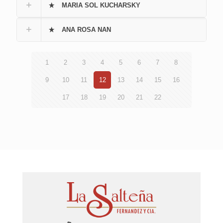
MARIA SOL KUCHARSKY
ANA ROSA NAN
1
2
3
4
5
6
7
8
9
10
11
12
13
14
15
16
17
18
19
20
21
22