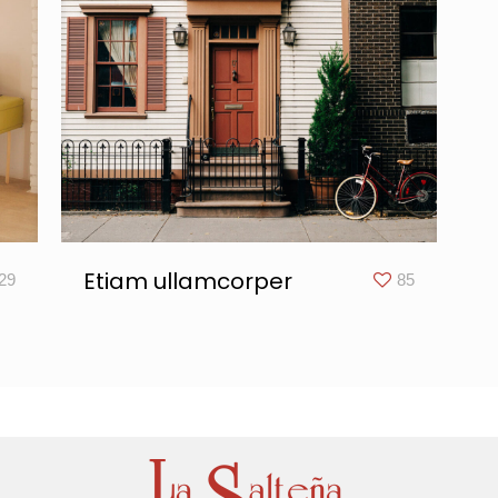
Etiam ullamcorper
29
85