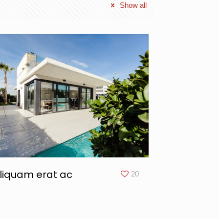
Show all
liquam erat ac
20