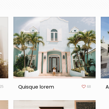
Quisque lorem
A
25
68